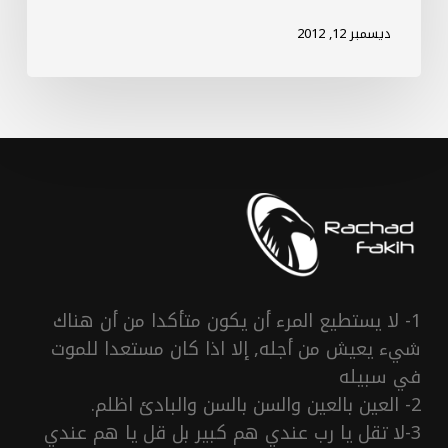
ديسمبر 12, 2012
1- لا يستطيع المرء أن يكون متأكدا من أن هناك
شيء يعيش من أجله, إلا اذا كان مستعدا للموت
في سبيله
2- العين بالعين والسن بالسن والبادئ اظلم.
3-لا تقل يا رب عندي هم كبير بل قل يا هم عندي