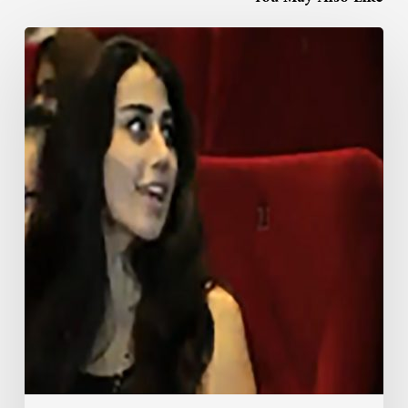
طلب
يد
حبيبته
في
السينما