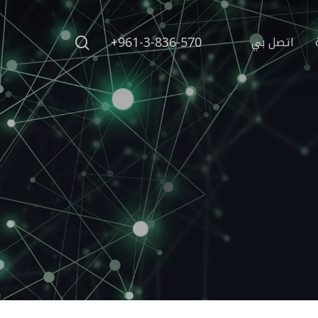
search
+961-3-836-570
اتصل بي
Hit enter to search or ESC to close