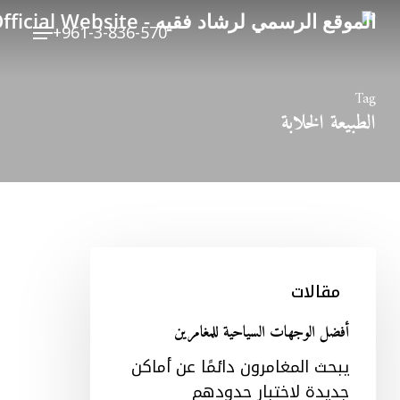
Ski
Menu
+961-3-836-570
t
mai
conten
Tag
الطبيعة الخلابة
أفضل
الوجهات
مقالات
السياحية
للمغامرين
أفضل الوجهات السياحية للمغامرين
يبحث المغامرون دائمًا عن أماكن
جديدة لاختبار حدودهم