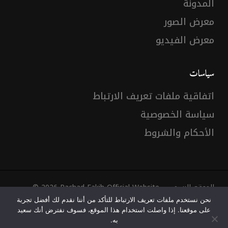
المدونة
معرض الصور
معرض الفيديو
سياسات
اتفاقية ملفات تعريف الارتباط
سياسة الخصوصية
الأحكام والشروط
© 2026 Rachad Fakih Official Website - الموقع الرسمي
لرشاد فقيه.
نحن نستخدم ملفات تعريف الارتباط للتأكد من أننا نقدم لك أفضل تجربة
Web Design
&
Web Development
by
Creative 4 All s.a.r.l.
على موقعنا. إذا واصلت استخدام هذا الموقع، فسوف نفترض أنك سعيد
به.