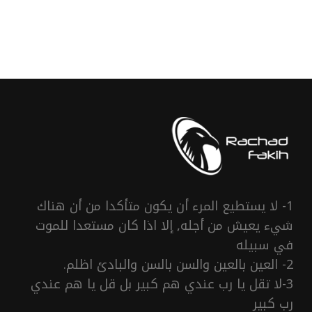
1- لا يستطيع المرء أن يكون متأكدا من أن هناك
شيء يعيش من أجله, إلا اذا كان مستعدا للموت
في سبيله
2- العين بالعين والسن بالسن والبادئ اظلم.
3-لا تقل يا رب عندي هم كبير بل قل يا هم عندي
رب كبير