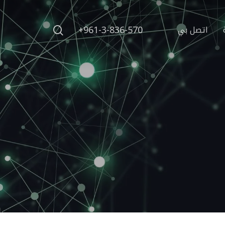
search
+961-3-836-570
اتصل بي
Hit enter to search or ESC to close